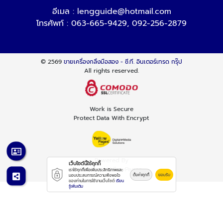
อีเมล :
lengguide@hotmail.com
โทรศัพท์ :
063-665-9429
,
092-256-2879
© 2569
ขายเครื่องกลึงมือสอง - ซี.ที. อินเตอร์เทรด กรุ๊ป
All rights reserved.
Work is Secure
Protect Data With Encrypt
Powered By
เว็บไซต์นี้ใช้คุกกี้
Thailand YellowPages
เราใช้คุกกี้เพื่อเพิ่มประสิทธิภาพและ
ตั้งค่าคุกกี้
ยอมรับ
มอบประสบการณ์ความพึงพอใจ
ของท่านในการใช้งานเว็บไซต์
เรียน
รู้เพิ่มเติม